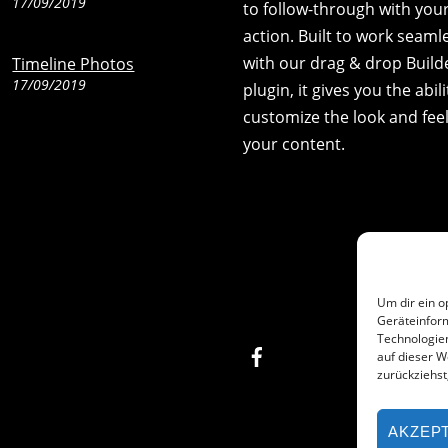
17/09/2019
to follow-through with your 
action. Built to work seaml
with our drag & drop Build
Timeline Photos
17/09/2019
plugin, it gives you the abili
customize the look and feel
your content.
Um dir ein o
Geräteinfor
Technologien
Facebook
auf dieser W
zurückziehs
AKZEP