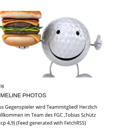
og
IMELINE PHOTOS
us Gegenspieler wird Teammitglied! Herzlich
illkommen im Team des FGC ,Tobias Schütz
Hcp 4,9) (Feed generated with FetchRSS)