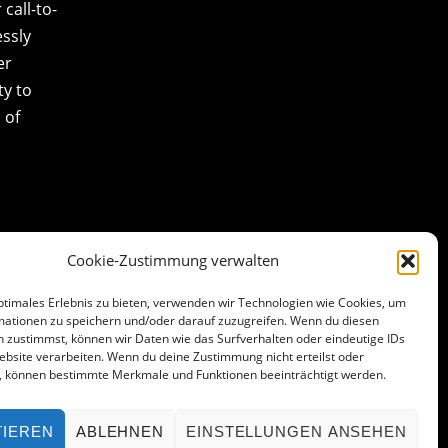
call-to-
essly
er
ty to
 of
Cookie-Zustimmung verwalten
ptimales Erlebnis zu bieten, verwenden wir Technologien wie Cookies, um
mationen zu speichern und/oder darauf zuzugreifen. Wenn du diesen
 zustimmst, können wir Daten wie das Surfverhalten oder eindeutige IDs
ebsite verarbeiten. Wenn du deine Zustimmung nicht erteilst oder
t, können bestimmte Merkmale und Funktionen beeinträchtigt werden.
TIEREN
ABLEHNEN
EINSTELLUNGEN ANSEHEN