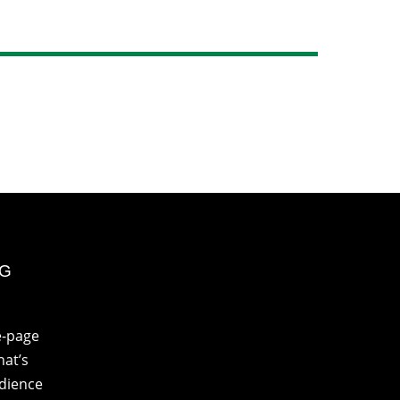
NG
e-page
at’s
udience