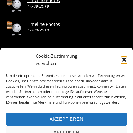
Timeline Photos
17/09/2019
Timeline Photos
17/09/2019
Cookie-Zustimmung
ABOUT THE LANDING THEME…
verwalten
The Landing theme is a one-page design WordPress theme
Um dir ein optimales Erlebnis zu bieten, verwenden wir Technologien wie
Cookies, um Geräteinformationen zu speichern und/oder darauf
that’s focused on getting your audience to follow-through
zuzugreifen. Wenn du diesen Technologien zustimmst, können wir Daten
with your call-to-action. Built to work seamlessly with our
wie das Surfverhalten oder eindeutige IDs auf dieser Website
drag & drop Builder plugin, it gives you the ability to
verarbeiten. Wenn du deine Zustimmung nicht erteilst oder zurückziehst,
können bestimmte Merkmale und Funktionen beeinträchtigt werden.
customize the look and feel of your content.
AKZEPTIEREN
Facebook
ABLEHNEN