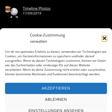
Timeline Photos
17/09/2019
Cookie-Zustimmung
ABOUT THE LANDING THEME…
verwalten
The Landing theme is a one-page design WordPress theme
Um dir ein optimales Erlebnis zu bieten, verwenden wir Technologien wie
Cookies, um Geräteinformationen zu speichern und/oder darauf
that’s focused on getting your audience to follow-through
zuzugreifen. Wenn du diesen Technologien zustimmst, können wir Daten
with your call-to-action. Built to work seamlessly with our
wie das Surfverhalten oder eindeutige IDs auf dieser Website
drag & drop Builder plugin, it gives you the ability to
verarbeiten. Wenn du deine Zustimmung nicht erteilst oder zurückziehst,
können bestimmte Merkmale und Funktionen beeinträchtigt werden.
customize the look and feel of your content.
AKZEPTIEREN
Facebook
ABLEHNEN
EINSTELLUNGEN ANSEHEN