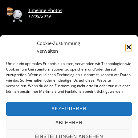
Timeline Photos
17/09/2019
Cookie-Zustimmung
ABOUT THE LANDING THEME…
verwalten
The Landing theme is a one-page design WordPress theme
Um dir ein optimales Erlebnis zu bieten, verwenden wir Technologien wie
Cookies, um Geräteinformationen zu speichern und/oder darauf
that’s focused on getting your audience to follow-through
zuzugreifen. Wenn du diesen Technologien zustimmst, können wir Daten
with your call-to-action. Built to work seamlessly with our
wie das Surfverhalten oder eindeutige IDs auf dieser Website
drag & drop Builder plugin, it gives you the ability to
verarbeiten. Wenn du deine Zustimmung nicht erteilst oder zurückziehst,
können bestimmte Merkmale und Funktionen beeinträchtigt werden.
customize the look and feel of your content.
AKZEPTIEREN
Facebook
ABLEHNEN
EINSTELLUNGEN ANSEHEN