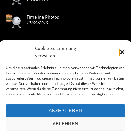
Timeline Photos
17/09/2019
Cookie-Zustimmung
ABOUT THE LANDING THEME…
verwalten
The Landing theme is a one-page design WordPress theme
Um dir ein optimales Erlebnis zu bieten, verwenden wir Technologien wie
Cookies, um Geräteinformationen zu speichern und/oder darauf
that’s focused on getting your audience to follow-through
zuzugreifen. Wenn du diesen Technologien zustimmst, können wir Daten
with your call-to-action. Built to work seamlessly with our
wie das Surfverhalten oder eindeutige IDs auf dieser Website
drag & drop Builder plugin, it gives you the ability to
verarbeiten. Wenn du deine Zustimmung nicht erteilst oder zurückziehst,
können bestimmte Merkmale und Funktionen beeinträchtigt werden.
customize the look and feel of your content.
AKZEPTIEREN
Facebook
ABLEHNEN