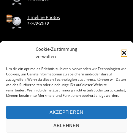
Timeline Photos
17/09/2019
Cookie-Zustimmung
ABOUT THE LANDING THEME…
verwalten
The Landing theme is a one-page design WordPress theme
Um dir ein optimales Erlebnis zu bieten, verwenden wir Technologien wie
Cookies, um Geräteinformationen zu speichern und/oder darauf
that’s focused on getting your audience to follow-through
zuzugreifen. Wenn du diesen Technologien zustimmst, können wir Daten
with your call-to-action. Built to work seamlessly with our
wie das Surfverhalten oder eindeutige IDs auf dieser Website
drag & drop Builder plugin, it gives you the ability to
verarbeiten. Wenn du deine Zustimmung nicht erteilst oder zurückziehst,
können bestimmte Merkmale und Funktionen beeinträchtigt werden.
customize the look and feel of your content.
AKZEPTIEREN
Facebook
ABLEHNEN