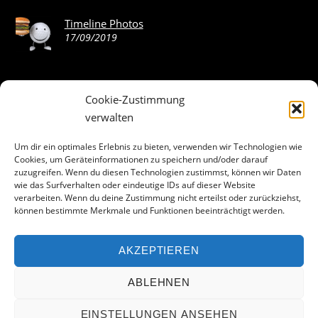
Timeline Photos
17/09/2019
Cookie-Zustimmung
ABOUT THE LANDING THEME…
verwalten
The Landing theme is a one-page design WordPress theme
Um dir ein optimales Erlebnis zu bieten, verwenden wir Technologien wie
Cookies, um Geräteinformationen zu speichern und/oder darauf
that’s focused on getting your audience to follow-through
zuzugreifen. Wenn du diesen Technologien zustimmst, können wir Daten
with your call-to-action. Built to work seamlessly with our
wie das Surfverhalten oder eindeutige IDs auf dieser Website
drag & drop Builder plugin, it gives you the ability to
verarbeiten. Wenn du deine Zustimmung nicht erteilst oder zurückziehst,
können bestimmte Merkmale und Funktionen beeinträchtigt werden.
customize the look and feel of your content.
AKZEPTIEREN
Facebook
ABLEHNEN
EINSTELLUNGEN ANSEHEN