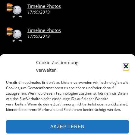
Timeline Photos
17/09/2019
Timeline Photos
17/09/2019
Cookie-Zustimmung
ABOUT THE LANDING THEME…
verwalten
The Landing theme is a one-page design WordPress theme
Um dir ein optimales Erlebnis zu bieten, verwenden wir Technologien wie
Cookies, um Geräteinformationen zu speichern und/oder darauf
that’s focused on getting your audience to follow-through
zuzugreifen. Wenn du diesen Technologien zustimmst, können wir Daten
with your call-to-action. Built to work seamlessly with our
wie das Surfverhalten oder eindeutige IDs auf dieser Website
drag & drop Builder plugin, it gives you the ability to
verarbeiten. Wenn du deine Zustimmung nicht erteilst oder zurückziehst,
können bestimmte Merkmale und Funktionen beeinträchtigt werden.
customize the look and feel of your content.
AKZEPTIEREN
Facebook