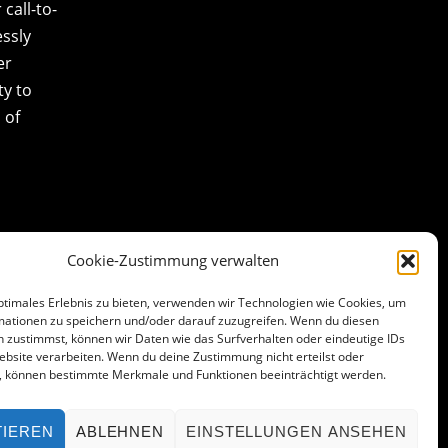
call-to-
essly
er
ty to
 of
Cookie-Zustimmung verwalten
ptimales Erlebnis zu bieten, verwenden wir Technologien wie Cookies, um
mationen zu speichern und/oder darauf zuzugreifen. Wenn du diesen
 zustimmst, können wir Daten wie das Surfverhalten oder eindeutige IDs
ebsite verarbeiten. Wenn du deine Zustimmung nicht erteilst oder
t, können bestimmte Merkmale und Funktionen beeinträchtigt werden.
TIEREN
ABLEHNEN
EINSTELLUNGEN ANSEHEN