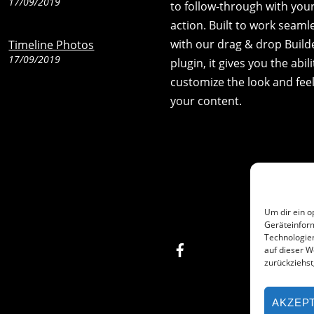
17/09/2019
to follow-through with your 
action. Built to work seaml
with our drag & drop Build
Timeline Photos
17/09/2019
plugin, it gives you the abili
customize the look and feel
your content.
Um dir ein o
Geräteinfor
Technologien
Facebook
auf dieser W
zurückziehs
AKZEP