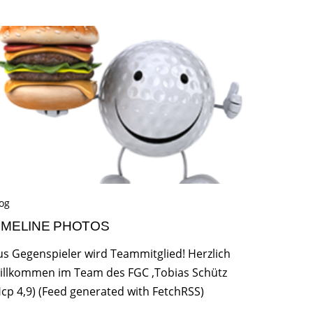
og
IMELINE PHOTOS
us Gegenspieler wird Teammitglied! Herzlich
illkommen im Team des FGC ,Tobias Schütz
Hcp 4,9) (Feed generated with FetchRSS)