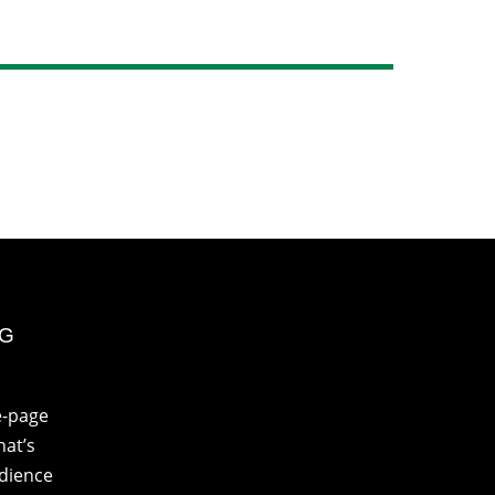
NG
e-page
at’s
udience