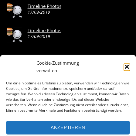
Timeline Photos
17/09/2019
Timeline Photos
17/09/2019
Cookie-Zustimmung
ABOUT THE LANDING THEME…
verwalten
The Landing theme is a one-page design WordPress theme
Um dir ein optimales Erlebnis zu bieten, verwenden wir Technologien wie
Cookies, um Geräteinformationen zu speichern und/oder darauf
that’s focused on getting your audience to follow-through
zuzugreifen. Wenn du diesen Technologien zustimmst, können wir Daten
with your call-to-action. Built to work seamlessly with our
wie das Surfverhalten oder eindeutige IDs auf dieser Website
drag & drop Builder plugin, it gives you the ability to
verarbeiten. Wenn du deine Zustimmung nicht erteilst oder zurückziehst,
können bestimmte Merkmale und Funktionen beeinträchtigt werden.
customize the look and feel of your content.
AKZEPTIEREN
Facebook