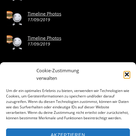
Timeline Photos
17/09/2019
Timeline Photos
17/09/2019
Cookie-Zustimmung
ABOUT THE LANDING THEME…
verwalten
The Landing theme is a one-page design WordPress theme
Um dir ein optimales Erlebnis zu bieten, verwenden wir Technologien wie
Cookies, um Geräteinformationen zu speichern und/oder darauf
that’s focused on getting your audience to follow-through
zuzugreifen. Wenn du diesen Technologien zustimmst, können wir Daten
with your call-to-action. Built to work seamlessly with our
wie das Surfverhalten oder eindeutige IDs auf dieser Website
drag & drop Builder plugin, it gives you the ability to
verarbeiten. Wenn du deine Zustimmung nicht erteilst oder zurückziehst,
können bestimmte Merkmale und Funktionen beeinträchtigt werden.
customize the look and feel of your content.
AKZEPTIEREN