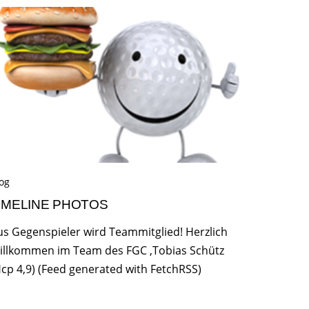
og
IMELINE PHOTOS
us Gegenspieler wird Teammitglied! Herzlich
illkommen im Team des FGC ,Tobias Schütz
Hcp 4,9) (Feed generated with FetchRSS)