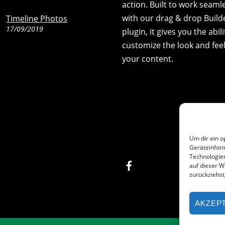
action. Built to work seaml
with our drag & drop Build
Timeline Photos
17/09/2019
plugin, it gives you the abili
customize the look and feel
your content.
Um dir ein o
Geräteinfor
Technologien
Facebook
auf dieser W
zurückziehs
AKZEP