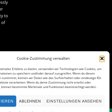
essly
er
ty to
 of
Cookie-Zustimmung verwalten
ptimales Erlebnis zu bieten, verwenden wir Technologien wie Cookies, um
mationen zu speichern und/oder darauf zuzugreifen. Wenn du diesen
 zustimmst, können wir Daten wie das Surfverhalten oder eindeutige IDs
ebsite verarbeiten. Wenn du deine Zustimmung nicht erteilst oder
t, können bestimmte Merkmale und Funktionen beeinträchtigt werden.
TIEREN
ABLEHNEN
EINSTELLUNGEN ANSEHEN