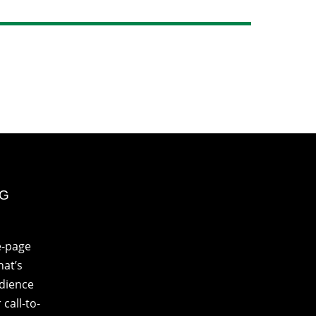
NG
e-page
at’s
udience
call-to-