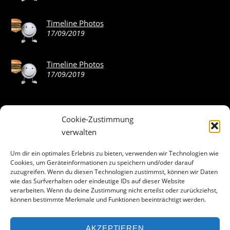
Timeline Photos
17/09/2019
Timeline Photos
17/09/2019
Cookie-Zustimmung
ABOUT THE LANDING THEME…
verwalten
The Landing theme is a one-page design WordPress theme
Um dir ein optimales Erlebnis zu bieten, verwenden wir Technologien wie
Cookies, um Geräteinformationen zu speichern und/oder darauf
that’s focused on getting your audience to follow-through
zuzugreifen. Wenn du diesen Technologien zustimmst, können wir Daten
with your call-to-action. Built to work seamlessly with our
wie das Surfverhalten oder eindeutige IDs auf dieser Website
drag & drop Builder plugin, it gives you the ability to
verarbeiten. Wenn du deine Zustimmung nicht erteilst oder zurückziehst,
können bestimmte Merkmale und Funktionen beeinträchtigt werden.
customize the look and feel of your content.
AKZEPTIEREN