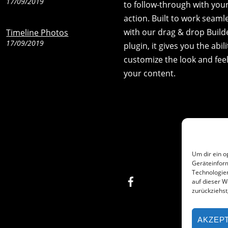
17/09/2019
to follow-through with your 
action. Built to work seaml
with our drag & drop Build
Timeline Photos
17/09/2019
plugin, it gives you the abili
customize the look and feel
your content.
Um dir ein o
Geräteinfor
Technologien
Facebook
auf dieser W
zurückziehs
AKZEP