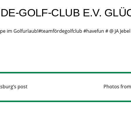
E-GOLF-CLUB E.V. GLÜ
e im Golfurlaub!#teamfördegolfclub #havefun # @ JA Jebel 
ksburg’s post
Photos from 