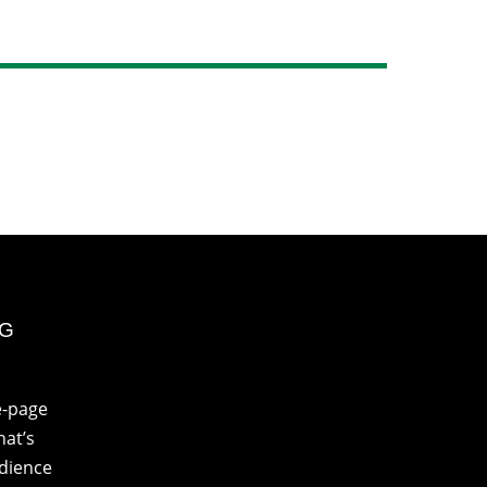
NG
e-page
at’s
udience