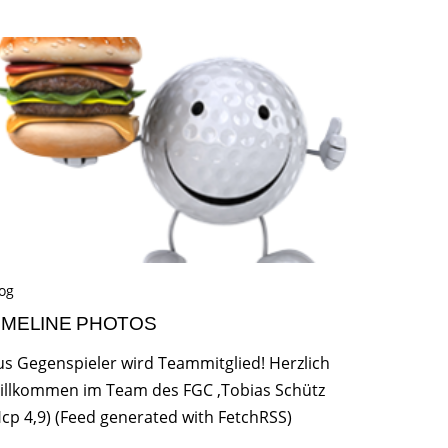
og
IMELINE PHOTOS
us Gegenspieler wird Teammitglied! Herzlich
illkommen im Team des FGC ,Tobias Schütz
Hcp 4,9) (Feed generated with FetchRSS)