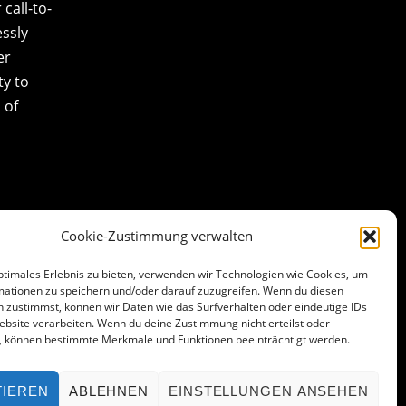
call-to-
essly
er
ty to
 of
Cookie-Zustimmung verwalten
ptimales Erlebnis zu bieten, verwenden wir Technologien wie Cookies, um
mationen zu speichern und/oder darauf zuzugreifen. Wenn du diesen
 zustimmst, können wir Daten wie das Surfverhalten oder eindeutige IDs
ebsite verarbeiten. Wenn du deine Zustimmung nicht erteilst oder
t, können bestimmte Merkmale und Funktionen beeinträchtigt werden.
TIEREN
ABLEHNEN
EINSTELLUNGEN ANSEHEN