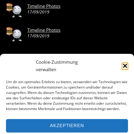
Timeline Photos
17/09/2019
Timeline Photos
17/09/2019
Cookie-Zustimmung
ABOUT THE LANDING THEME…
verwalten
The Landing theme is a one-page design WordPress theme
Um dir ein optimales Erlebnis zu bieten, verwenden wir Technologien wie
Cookies, um Geräteinformationen zu speichern und/oder darauf
that’s focused on getting your audience to follow-through
zuzugreifen. Wenn du diesen Technologien zustimmst, können wir Daten
with your call-to-action. Built to work seamlessly with our
wie das Surfverhalten oder eindeutige IDs auf dieser Website
drag & drop Builder plugin, it gives you the ability to
verarbeiten. Wenn du deine Zustimmung nicht erteilst oder zurückziehst,
können bestimmte Merkmale und Funktionen beeinträchtigt werden.
customize the look and feel of your content.
AKZEPTIEREN
Facebook