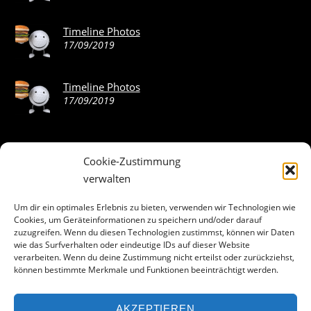
Timeline Photos
17/09/2019
Timeline Photos
17/09/2019
Cookie-Zustimmung
ABOUT THE LANDING THEME…
verwalten
The Landing theme is a one-page design WordPress theme
Um dir ein optimales Erlebnis zu bieten, verwenden wir Technologien wie
Cookies, um Geräteinformationen zu speichern und/oder darauf
that’s focused on getting your audience to follow-through
zuzugreifen. Wenn du diesen Technologien zustimmst, können wir Daten
with your call-to-action. Built to work seamlessly with our
wie das Surfverhalten oder eindeutige IDs auf dieser Website
drag & drop Builder plugin, it gives you the ability to
verarbeiten. Wenn du deine Zustimmung nicht erteilst oder zurückziehst,
können bestimmte Merkmale und Funktionen beeinträchtigt werden.
customize the look and feel of your content.
AKZEPTIEREN