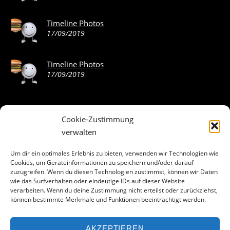
Timeline Photos
17/09/2019
Timeline Photos
17/09/2019
Cookie-Zustimmung
ABOUT THE LANDING THEME…
verwalten
The Landing theme is a one-page design WordPress theme
Um dir ein optimales Erlebnis zu bieten, verwenden wir Technologien wie
Cookies, um Geräteinformationen zu speichern und/oder darauf
that’s focused on getting your audience to follow-through
zuzugreifen. Wenn du diesen Technologien zustimmst, können wir Daten
with your call-to-action. Built to work seamlessly with our
wie das Surfverhalten oder eindeutige IDs auf dieser Website
drag & drop Builder plugin, it gives you the ability to
verarbeiten. Wenn du deine Zustimmung nicht erteilst oder zurückziehst,
können bestimmte Merkmale und Funktionen beeinträchtigt werden.
customize the look and feel of your content.
AKZEPTIEREN