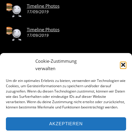
Timeline Photos
17/09/2019
Timeline Photos
17/09/2019
Cookie-Zustimmung
ABOUT THE LANDING THEME…
verwalten
The Landing theme is a one-page design WordPress theme
Um dir ein optimales Erlebnis zu bieten, verwenden wir Technologien wie
Cookies, um Geräteinformationen zu speichern und/oder darauf
that’s focused on getting your audience to follow-through
zuzugreifen. Wenn du diesen Technologien zustimmst, können wir Daten
with your call-to-action. Built to work seamlessly with our
wie das Surfverhalten oder eindeutige IDs auf dieser Website
drag & drop Builder plugin, it gives you the ability to
verarbeiten. Wenn du deine Zustimmung nicht erteilst oder zurückziehst,
können bestimmte Merkmale und Funktionen beeinträchtigt werden.
customize the look and feel of your content.
AKZEPTIEREN
Facebook