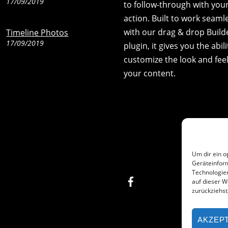
17/09/2019
to follow-through with your 
action. Built to work seaml
with our drag & drop Build
Timeline Photos
17/09/2019
plugin, it gives you the abili
customize the look and feel
your content.
Um dir ein o
Geräteinfor
Technologien
Facebook
auf dieser W
zurückziehs
AKZEP