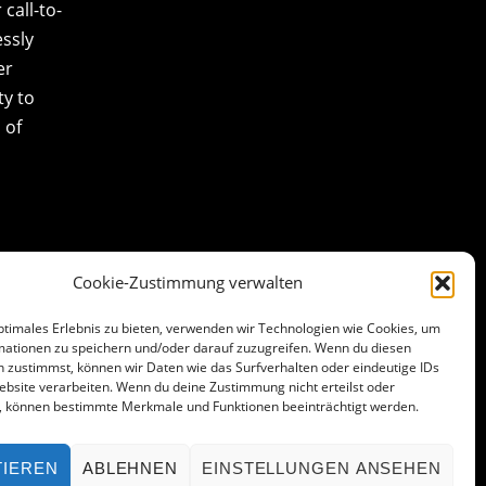
call-to-
essly
er
ty to
 of
Cookie-Zustimmung verwalten
ptimales Erlebnis zu bieten, verwenden wir Technologien wie Cookies, um
mationen zu speichern und/oder darauf zuzugreifen. Wenn du diesen
 zustimmst, können wir Daten wie das Surfverhalten oder eindeutige IDs
ebsite verarbeiten. Wenn du deine Zustimmung nicht erteilst oder
t, können bestimmte Merkmale und Funktionen beeinträchtigt werden.
TIEREN
ABLEHNEN
EINSTELLUNGEN ANSEHEN