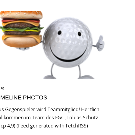
og
IMELINE PHOTOS
us Gegenspieler wird Teammitglied! Herzlich
illkommen im Team des FGC ,Tobias Schütz
Hcp 4,9) (Feed generated with FetchRSS)