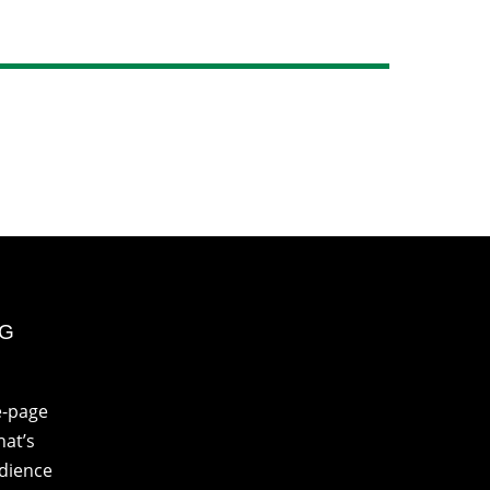
NG
e-page
at’s
udience