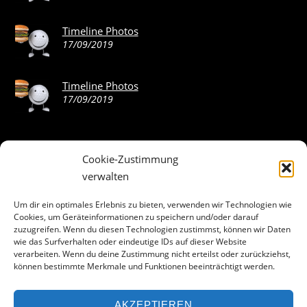
Timeline Photos
17/09/2019
Timeline Photos
17/09/2019
Cookie-Zustimmung
ABOUT THE LANDING THEME…
verwalten
The Landing theme is a one-page design WordPress theme
Um dir ein optimales Erlebnis zu bieten, verwenden wir Technologien wie
Cookies, um Geräteinformationen zu speichern und/oder darauf
that’s focused on getting your audience to follow-through
zuzugreifen. Wenn du diesen Technologien zustimmst, können wir Daten
with your call-to-action. Built to work seamlessly with our
wie das Surfverhalten oder eindeutige IDs auf dieser Website
drag & drop Builder plugin, it gives you the ability to
verarbeiten. Wenn du deine Zustimmung nicht erteilst oder zurückziehst,
können bestimmte Merkmale und Funktionen beeinträchtigt werden.
customize the look and feel of your content.
AKZEPTIEREN