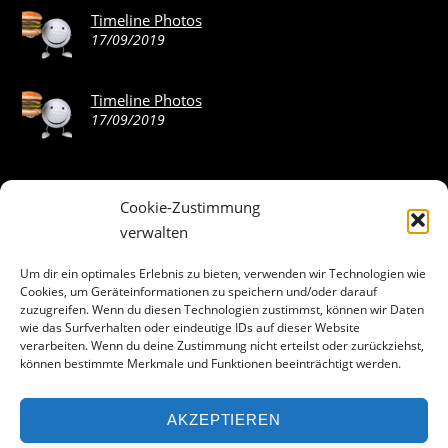
Timeline Photos
17/09/2019
Timeline Photos
17/09/2019
Cookie-Zustimmung
ABOUT THE LANDING THEME…
verwalten
The Landing theme is a one-page design WordPress theme
Um dir ein optimales Erlebnis zu bieten, verwenden wir Technologien wie
Cookies, um Geräteinformationen zu speichern und/oder darauf
that’s focused on getting your audience to follow-through
zuzugreifen. Wenn du diesen Technologien zustimmst, können wir Daten
with your call-to-action. Built to work seamlessly with our
wie das Surfverhalten oder eindeutige IDs auf dieser Website
drag & drop Builder plugin, it gives you the ability to
verarbeiten. Wenn du deine Zustimmung nicht erteilst oder zurückziehst,
können bestimmte Merkmale und Funktionen beeinträchtigt werden.
customize the look and feel of your content.
AKZEPTIEREN
Facebook