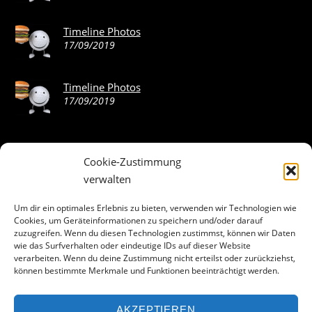
Timeline Photos
17/09/2019
Timeline Photos
17/09/2019
Cookie-Zustimmung
ABOUT THE LANDING THEME…
verwalten
The Landing theme is a one-page design WordPress theme
Um dir ein optimales Erlebnis zu bieten, verwenden wir Technologien wie
Cookies, um Geräteinformationen zu speichern und/oder darauf
that’s focused on getting your audience to follow-through
zuzugreifen. Wenn du diesen Technologien zustimmst, können wir Daten
with your call-to-action. Built to work seamlessly with our
wie das Surfverhalten oder eindeutige IDs auf dieser Website
drag & drop Builder plugin, it gives you the ability to
verarbeiten. Wenn du deine Zustimmung nicht erteilst oder zurückziehst,
können bestimmte Merkmale und Funktionen beeinträchtigt werden.
customize the look and feel of your content.
AKZEPTIEREN