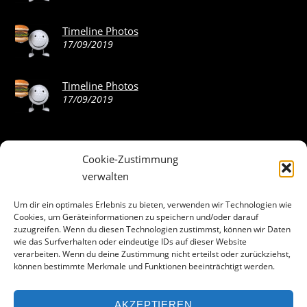
Timeline Photos
17/09/2019
Timeline Photos
17/09/2019
Cookie-Zustimmung
ABOUT THE LANDING THEME…
verwalten
The Landing theme is a one-page design WordPress theme
Um dir ein optimales Erlebnis zu bieten, verwenden wir Technologien wie
Cookies, um Geräteinformationen zu speichern und/oder darauf
that’s focused on getting your audience to follow-through
zuzugreifen. Wenn du diesen Technologien zustimmst, können wir Daten
with your call-to-action. Built to work seamlessly with our
wie das Surfverhalten oder eindeutige IDs auf dieser Website
drag & drop Builder plugin, it gives you the ability to
verarbeiten. Wenn du deine Zustimmung nicht erteilst oder zurückziehst,
können bestimmte Merkmale und Funktionen beeinträchtigt werden.
customize the look and feel of your content.
AKZEPTIEREN