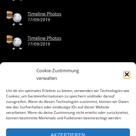
Timeline Photos
17/09/2019
Timeline Photos
17/09/2019
Cookie-Zustimmung
ABOUT THE LANDING THEME…
verwalten
The Landing theme is a one-page design WordPress theme
Um dir ein optimales Erlebnis zu bieten, verwenden wir Technologien wie
Cookies, um Geräteinformationen zu speichern und/oder darauf
that’s focused on getting your audience to follow-through
zuzugreifen. Wenn du diesen Technologien zustimmst, können wir Daten
with your call-to-action. Built to work seamlessly with our
wie das Surfverhalten oder eindeutige IDs auf dieser Website
drag & drop Builder plugin, it gives you the ability to
verarbeiten. Wenn du deine Zustimmung nicht erteilst oder zurückziehst,
können bestimmte Merkmale und Funktionen beeinträchtigt werden.
customize the look and feel of your content.
AKZEPTIEREN