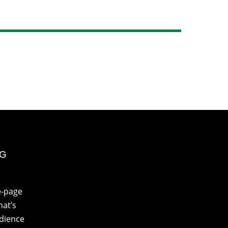
NG
e-page
at’s
udience