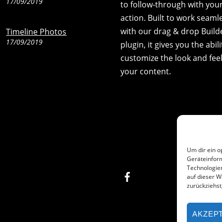
17/09/2019
to follow-through with your 
action. Built to work seaml
with our drag & drop Build
Timeline Photos
17/09/2019
plugin, it gives you the abili
customize the look and feel
your content.
Um dir ein o
Geräteinfor
Technologien
Facebook
auf dieser W
zurückziehs
AKZEP