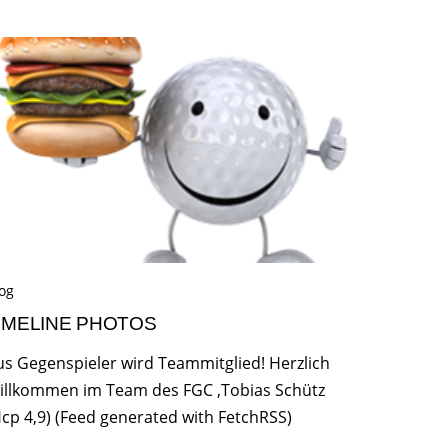
og
IMELINE PHOTOS
us Gegenspieler wird Teammitglied! Herzlich
illkommen im Team des FGC ,Tobias Schütz
Hcp 4,9) (Feed generated with FetchRSS)