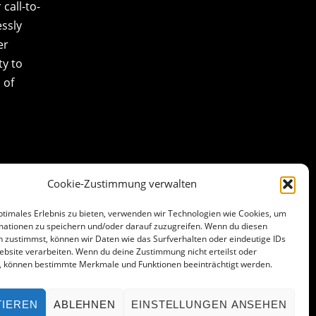
call-to-
essly
er
ty to
 of
Cookie-Zustimmung verwalten
ptimales Erlebnis zu bieten, verwenden wir Technologien wie Cookies, um
mationen zu speichern und/oder darauf zuzugreifen. Wenn du diesen
 zustimmst, können wir Daten wie das Surfverhalten oder eindeutige IDs
ebsite verarbeiten. Wenn du deine Zustimmung nicht erteilst oder
t, können bestimmte Merkmale und Funktionen beeinträchtigt werden.
TIEREN
ABLEHNEN
EINSTELLUNGEN ANSEHEN