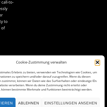
call-to-
essly
er
ty to
 of
Cookie-Zustimmung verwalten
ptimales Erlebnis zu bieten, verwenden wir Technologien wie Cookies, um
mationen zu speichern und/oder darauf zuzugreifen. Wenn du diesen
 zustimmst, können wir Daten wie das Surfverhalten oder eindeutige IDs
ebsite verarbeiten. Wenn du deine Zustimmung nicht erteilst oder
t, können bestimmte Merkmale und Funktionen beeinträchtigt werden.
TIEREN
ABLEHNEN
EINSTELLUNGEN ANSEHEN