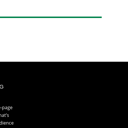
NG
e-page
at’s
udience