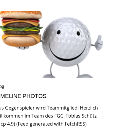
og
IMELINE PHOTOS
us Gegenspieler wird Teammitglied! Herzlich
illkommen im Team des FGC ,Tobias Schütz
Hcp 4,9) (Feed generated with FetchRSS)