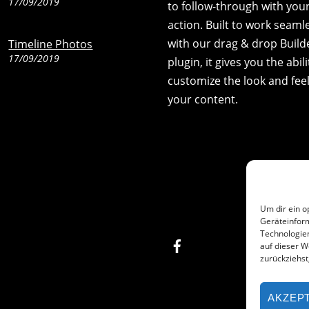
17/09/2019
to follow-through with your 
action. Built to work seaml
with our drag & drop Build
Timeline Photos
17/09/2019
plugin, it gives you the abili
customize the look and feel
your content.
Um dir ein o
Geräteinfor
Technologien
Facebook
auf dieser W
zurückziehs
AKZEP