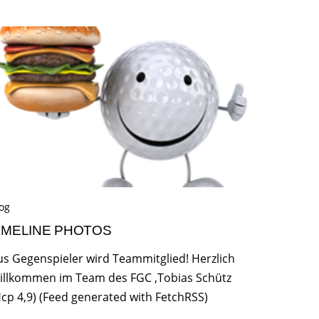
og
IMELINE PHOTOS
us Gegenspieler wird Teammitglied! Herzlich
illkommen im Team des FGC ,Tobias Schütz
Hcp 4,9) (Feed generated with FetchRSS)