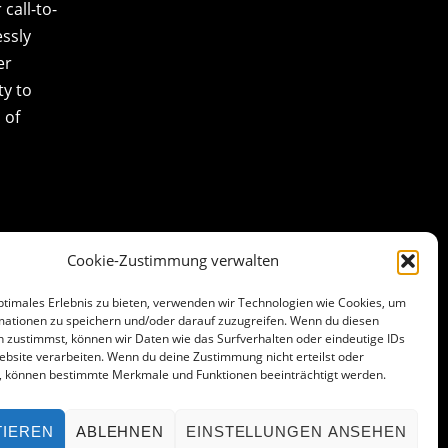
call-to-
essly
er
ty to
 of
Cookie-Zustimmung verwalten
ptimales Erlebnis zu bieten, verwenden wir Technologien wie Cookies, um
mationen zu speichern und/oder darauf zuzugreifen. Wenn du diesen
 zustimmst, können wir Daten wie das Surfverhalten oder eindeutige IDs
ebsite verarbeiten. Wenn du deine Zustimmung nicht erteilst oder
t, können bestimmte Merkmale und Funktionen beeinträchtigt werden.
TIEREN
ABLEHNEN
EINSTELLUNGEN ANSEHEN