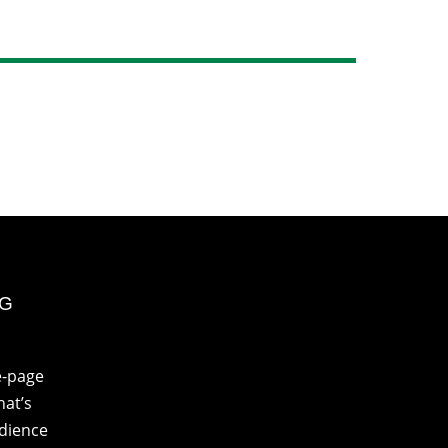
NG
e-page
at’s
udience