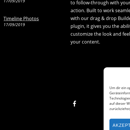
17/09/2019
to follow-through with your 
action. Built to work seaml
with our drag & drop Build
Timeline Photos
17/09/2019
plugin, it gives you the abili
customize the look and feel
your content.
Um dir ein o
Geräteinfor
Technologien
Facebook
auf dieser W
zurückziehs
AKZEP