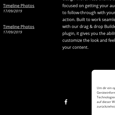
Timeline Photos
focused on getting your a
17/09/2019
to follow-through with your 
action. Built to work seaml
with our drag & drop Build
Timeline Photos
17/09/2019
plugin, it gives you the abili
customize the look and feel
your content.
Um dir ein o
Geräteinfor
Technologien
Facebook
auf dieser W
zurückziehs