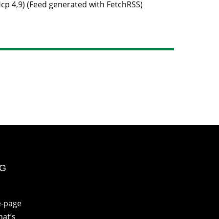
Hcp 4,9) (Feed generated with FetchRSS)
NG
e-page
at’s