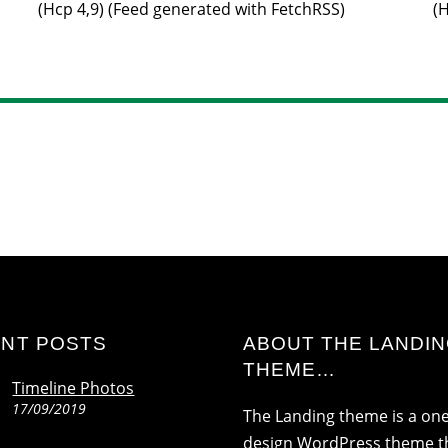
(Hcp 4,9) (Feed generated with FetchRSS)
(
NT POSTS
ABOUT THE LANDI
THEME…
Timeline Photos
17/09/2019
The Landing theme is a on
design WordPress theme th