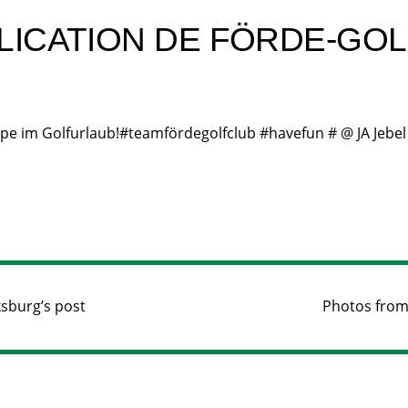
LICATION DE FÖRDE-GOLF
e im Golfurlaub!#teamfördegolfclub #havefun # @ JA Jebel 
ksburg’s post
Photos from 