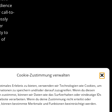
udience
call-to-
essly
er
ty to
 of
Cookie-Zustimmung verwalten
ptimales Erlebnis zu bieten, verwenden wir Technologien wie Cookies, um
mationen zu speichern und/oder darauf zuzugreifen. Wenn du diesen
 zustimmst, können wir Daten wie das Surfverhalten oder eindeutige IDs
ebsite verarbeiten. Wenn du deine Zustimmung nicht erteilst oder
t, können bestimmte Merkmale und Funktionen beeinträchtigt werden.