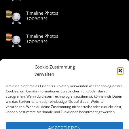
Timeline Photos
17/09/2019
Timeline Photos
17/09/2019
Cookie-Zustimmung
ABOUT THE LANDING THEME…
verwalten
The Landing theme is a one-page design WordPress theme
Um dir ein optimales Erlebnis zu bieten, verwenden wir Technologien wie
Cookies, um Geräteinformationen zu speichern und/oder darauf
that’s focused on getting your audience to follow-through
zuzugreifen. Wenn du diesen Technologien zustimmst, können wir Daten
with your call-to-action. Built to work seamlessly with our
wie das Surfverhalten oder eindeutige IDs auf dieser Website
drag & drop Builder plugin, it gives you the ability to
verarbeiten. Wenn du deine Zustimmung nicht erteilst oder zurückziehst,
können bestimmte Merkmale und Funktionen beeinträchtigt werden.
customize the look and feel of your content.
AKZEPTIEREN