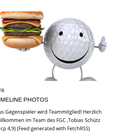
og
IMELINE PHOTOS
us Gegenspieler wird Teammitglied! Herzlich
illkommen im Team des FGC ,Tobias Schütz
Hcp 4,9) (Feed generated with FetchRSS)