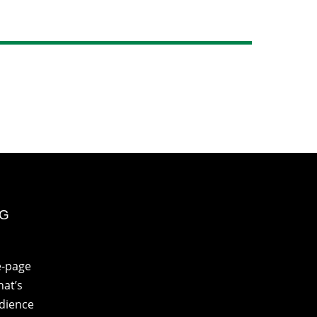
NG
e-page
at’s
udience