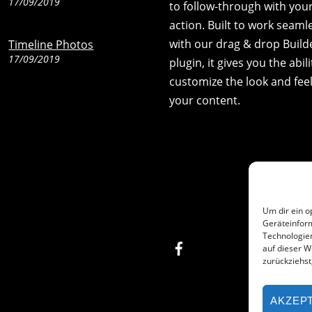
17/09/2019
to follow-through with your 
action. Built to work seaml
with our drag & drop Build
Timeline Photos
17/09/2019
plugin, it gives you the abili
customize the look and feel
your content.
Um dir ein o
Geräteinfor
Technologien
Facebook
auf dieser W
zurückziehs
AKZEP