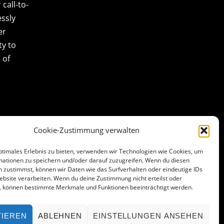
call-to-
essly
er
ty to
 of
Cookie-Zustimmung verwalten
ptimales Erlebnis zu bieten, verwenden wir Technologien wie Cookies, um
mationen zu speichern und/oder darauf zuzugreifen. Wenn du diesen
 zustimmst, können wir Daten wie das Surfverhalten oder eindeutige IDs
ebsite verarbeiten. Wenn du deine Zustimmung nicht erteilst oder
t, können bestimmte Merkmale und Funktionen beeinträchtigt werden.
TIEREN
ABLEHNEN
EINSTELLUNGEN ANSEHEN