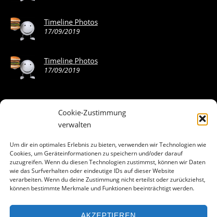
Timeline Photos
17/09/2019
Timeline Photos
17/09/2019
Cookie-Zustimmung
ABOUT THE LANDING THEME…
verwalten
The Landing theme is a one-page design WordPress theme
Um dir ein optimales Erlebnis zu bieten, verwenden wir Technologien wie
Cookies, um Geräteinformationen zu speichern und/oder darauf
that’s focused on getting your audience to follow-through
zuzugreifen. Wenn du diesen Technologien zustimmst, können wir Daten
with your call-to-action. Built to work seamlessly with our
wie das Surfverhalten oder eindeutige IDs auf dieser Website
drag & drop Builder plugin, it gives you the ability to
verarbeiten. Wenn du deine Zustimmung nicht erteilst oder zurückziehst,
können bestimmte Merkmale und Funktionen beeinträchtigt werden.
customize the look and feel of your content.
AKZEPTIEREN