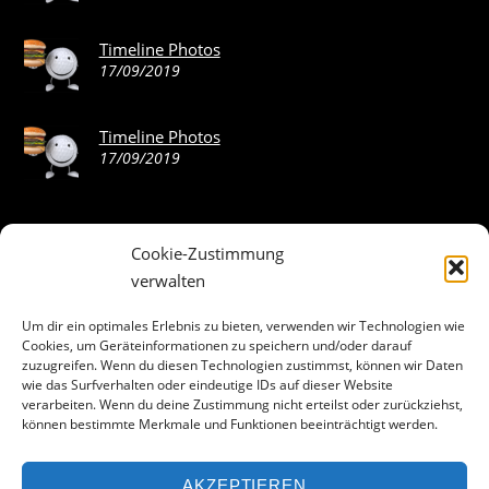
Timeline Photos
17/09/2019
Timeline Photos
17/09/2019
Cookie-Zustimmung
ABOUT THE LANDING THEME…
verwalten
The Landing theme is a one-page design WordPress theme
Um dir ein optimales Erlebnis zu bieten, verwenden wir Technologien wie
Cookies, um Geräteinformationen zu speichern und/oder darauf
that’s focused on getting your audience to follow-through
zuzugreifen. Wenn du diesen Technologien zustimmst, können wir Daten
with your call-to-action. Built to work seamlessly with our
wie das Surfverhalten oder eindeutige IDs auf dieser Website
drag & drop Builder plugin, it gives you the ability to
verarbeiten. Wenn du deine Zustimmung nicht erteilst oder zurückziehst,
können bestimmte Merkmale und Funktionen beeinträchtigt werden.
customize the look and feel of your content.
AKZEPTIEREN