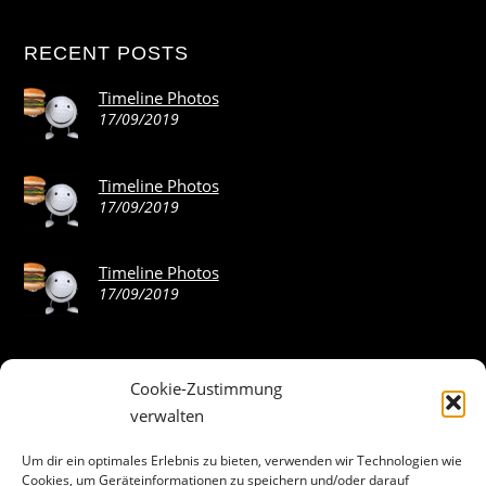
RECENT POSTS
Timeline Photos
17/09/2019
Timeline Photos
17/09/2019
Timeline Photos
17/09/2019
Cookie-Zustimmung
ABOUT THE LANDING THEME…
verwalten
The Landing theme is a one-page design WordPress theme
Um dir ein optimales Erlebnis zu bieten, verwenden wir Technologien wie
Cookies, um Geräteinformationen zu speichern und/oder darauf
that’s focused on getting your audience to follow-through