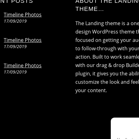
NT POSTS
ABOUT THE LANDI
THEME…
Timeline Photos
17/09/2019
The Landing theme is a on
design WordPress theme th
Timeline Photos
focused on getting your a
17/09/2019
to follow-through with your 
action. Built to work seaml
with our drag & drop Build
Timeline Photos
17/09/2019
plugin, it gives you the abili
customize the look and feel
your content.