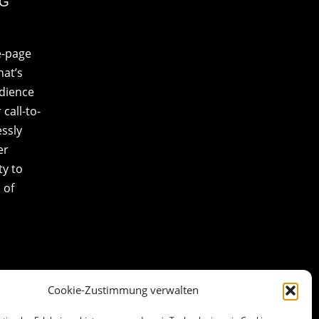
NG
e-page
at’s
udience
call-to-
essly
er
ty to
 of
Cookie-Zustimmung verwalten