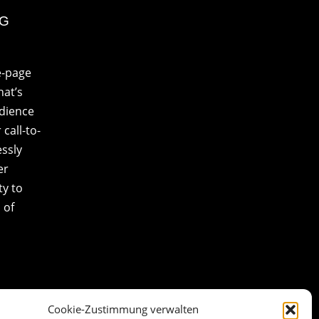
NG
e-page
at’s
udience
call-to-
essly
er
ty to
 of
Cookie-Zustimmung verwalten