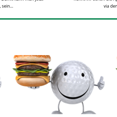
, sein…
via de