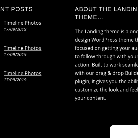
NT POSTS
ABOUT THE LANDI
THEME…
Timeline Photos
17/09/2019
The Landing theme is a on
design WordPress theme th
Timeline Photos
focused on getting your a
17/09/2019
to follow-through with your 
action. Built to work seaml
with our drag & drop Build
Timeline Photos
17/09/2019
plugin, it gives you the abili
customize the look and feel
your content.