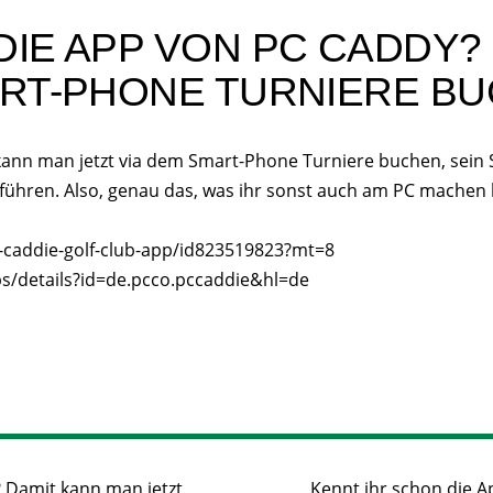
DIE APP VON PC CADDY?
ART-PHONE TURNIERE BU
kann man jetzt via dem Smart-Phone Turniere buchen, sein
ühren. Also, genau das, was ihr sonst auch am PC machen kö
c-caddie-golf-club-app/id823519823?mt=8
ps/details?id=de.pcco.pccaddie&hl=de
 Damit kann man jetzt
Kennt ihr schon die 