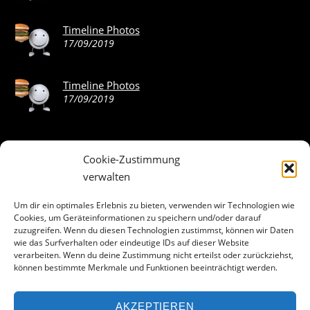
Timeline Photos
17/09/2019
Timeline Photos
17/09/2019
Cookie-Zustimmung
ABOUT THE LANDING THEME…
verwalten
The Landing theme is a one-page design WordPress theme
Um dir ein optimales Erlebnis zu bieten, verwenden wir Technologien wie
Cookies, um Geräteinformationen zu speichern und/oder darauf
that’s focused on getting your audience to follow-through
zuzugreifen. Wenn du diesen Technologien zustimmst, können wir Daten
with your call-to-action. Built to work seamlessly with our
wie das Surfverhalten oder eindeutige IDs auf dieser Website
drag & drop Builder plugin, it gives you the ability to
verarbeiten. Wenn du deine Zustimmung nicht erteilst oder zurückziehst,
können bestimmte Merkmale und Funktionen beeinträchtigt werden.
customize the look and feel of your content.
AKZEPTIEREN