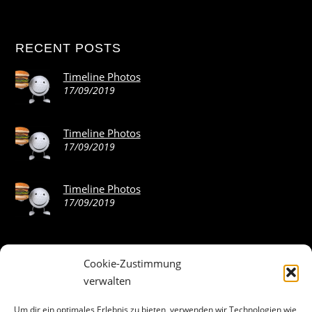
RECENT POSTS
Timeline Photos
17/09/2019
Timeline Photos
17/09/2019
Timeline Photos
17/09/2019
Cookie-Zustimmung
ABOUT THE LANDING THEME…
verwalten
The Landing theme is a one-page design WordPress theme
Um dir ein optimales Erlebnis zu bieten, verwenden wir Technologien wie