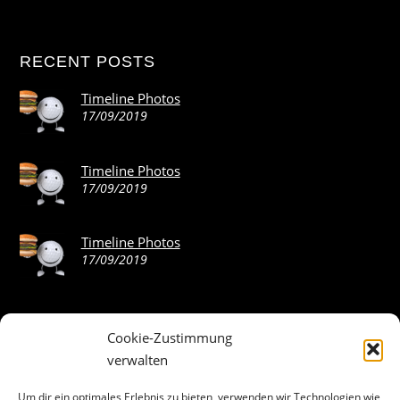
RECENT POSTS
Timeline Photos
17/09/2019
Timeline Photos
17/09/2019
Timeline Photos
17/09/2019
Cookie-Zustimmung
ABOUT THE LANDING THEME…
verwalten
The Landing theme is a one-page design WordPress theme
Um dir ein optimales Erlebnis zu bieten, verwenden wir Technologien wie