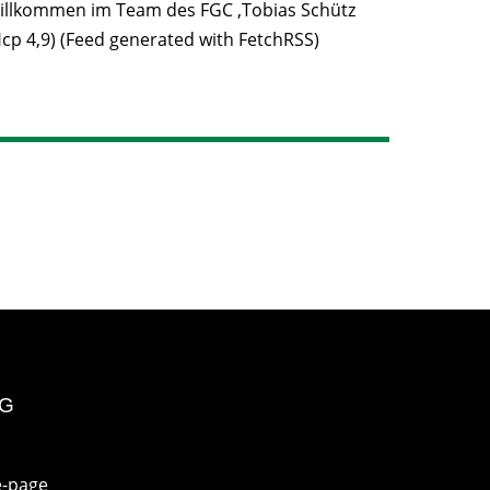
illkommen im Team des FGC ,Tobias Schütz
Hcp 4,9) (Feed generated with FetchRSS)
NG
e-page