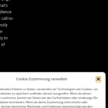
at’s
udience
call-to-
essly
er
ty to
 of
Cookie-Zustimmung verwalten
ptimales Erlebnis zu bieten, verwenden wir Technologien wie Cookies, um
mationen zu speichern und/oder darauf zuzugreifen. Wenn du diesen
 zustimmst, können wir Daten wie das Surfverhalten oder eindeutige IDs
ebsite verarbeiten. Wenn du deine Zustimmung nicht erteilst oder
t, können bestimmte Merkmale und Funktionen beeinträchtigt werden.