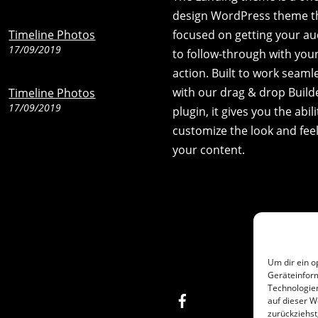
design WordPress theme th
Timeline Photos
focused on getting your a
17/09/2019
to follow-through with your 
action. Built to work seaml
with our drag & drop Build
Timeline Photos
17/09/2019
plugin, it gives you the abili
customize the look and feel
your content.
Um dir ein o
Geräteinfor
Technologien
Facebook
auf dieser W
zurückziehs