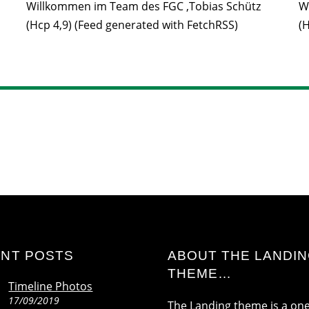
Willkommen im Team des FGC ,Tobias Schütz
W
(Hcp 4,9) (Feed generated with FetchRSS)
(
NT POSTS
ABOUT THE LANDI
THEME…
Timeline Photos
17/09/2019
The Landing theme is a on