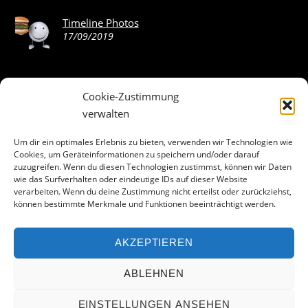
Timeline Photos
17/09/2019
Cookie-Zustimmung
ABOUT THE LANDING THEME…
verwalten
The Landing theme is a one-page design WordPress theme
Um dir ein optimales Erlebnis zu bieten, verwenden wir Technologien wie
Cookies, um Geräteinformationen zu speichern und/oder darauf
that’s focused on getting your audience to follow-through
zuzugreifen. Wenn du diesen Technologien zustimmst, können wir Daten
with your call-to-action. Built to work seamlessly with our
wie das Surfverhalten oder eindeutige IDs auf dieser Website
drag & drop Builder plugin, it gives you the ability to
verarbeiten. Wenn du deine Zustimmung nicht erteilst oder zurückziehst,
können bestimmte Merkmale und Funktionen beeinträchtigt werden.
customize the look and feel of your content.
AKZEPTIEREN
Facebook
ABLEHNEN
EINSTELLUNGEN ANSEHEN