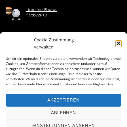
Timeline Photos
17/09/2019
Cookie-Zustimmung
ABOUT THE LANDING THEME…
verwalten
The Landing theme is a one-page design WordPress theme
Um dir ein optimales Erlebnis zu bieten, verwenden wir Technologien wie
Cookies, um Geräteinformationen zu speichern und/oder darauf
that’s focused on getting your audience to follow-through
zuzugreifen. Wenn du diesen Technologien zustimmst, können wir Daten
with your call-to-action. Built to work seamlessly with our
wie das Surfverhalten oder eindeutige IDs auf dieser Website
drag & drop Builder plugin, it gives you the ability to
verarbeiten. Wenn du deine Zustimmung nicht erteilst oder zurückziehst,
können bestimmte Merkmale und Funktionen beeinträchtigt werden.
customize the look and feel of your content.
AKZEPTIEREN
Facebook
ABLEHNEN
EINSTELLUNGEN ANSEHEN