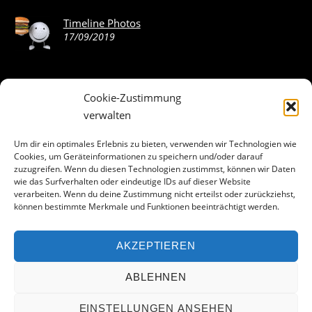
Timeline Photos
17/09/2019
Cookie-Zustimmung
ABOUT THE LANDING THEME…
verwalten
The Landing theme is a one-page design WordPress theme
Um dir ein optimales Erlebnis zu bieten, verwenden wir Technologien wie
Cookies, um Geräteinformationen zu speichern und/oder darauf
that’s focused on getting your audience to follow-through
zuzugreifen. Wenn du diesen Technologien zustimmst, können wir Daten
with your call-to-action. Built to work seamlessly with our
wie das Surfverhalten oder eindeutige IDs auf dieser Website
drag & drop Builder plugin, it gives you the ability to
verarbeiten. Wenn du deine Zustimmung nicht erteilst oder zurückziehst,
können bestimmte Merkmale und Funktionen beeinträchtigt werden.
customize the look and feel of your content.
AKZEPTIEREN
Facebook
ABLEHNEN
EINSTELLUNGEN ANSEHEN