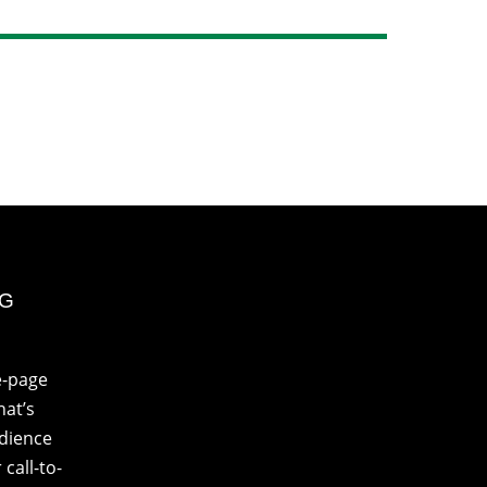
NG
e-page
at’s
udience
call-to-