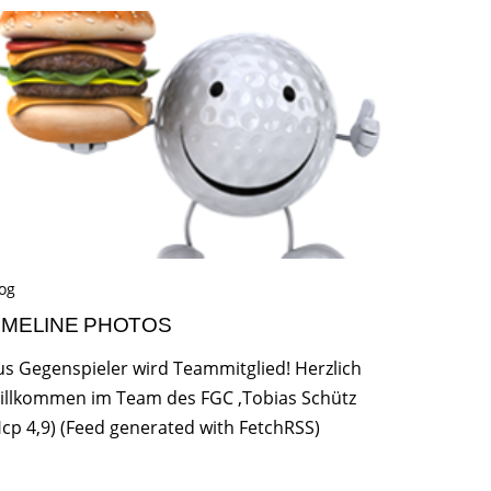
og
IMELINE PHOTOS
us Gegenspieler wird Teammitglied! Herzlich
illkommen im Team des FGC ,Tobias Schütz
Hcp 4,9) (Feed generated with FetchRSS)