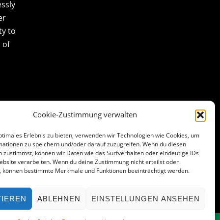
essly
er
ty to
 of
Cookie-Zustimmung verwalten
ptimales Erlebnis zu bieten, verwenden wir Technologien wie Cookies, um
mationen zu speichern und/oder darauf zuzugreifen. Wenn du diesen
 zustimmst, können wir Daten wie das Surfverhalten oder eindeutige IDs
ebsite verarbeiten. Wenn du deine Zustimmung nicht erteilst oder
t, können bestimmte Merkmale und Funktionen beeinträchtigt werden.
TIEREN
ABLEHNEN
EINSTELLUNGEN ANSEHEN