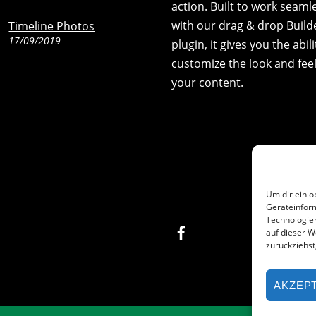
action. Built to work seaml
with our drag & drop Build
Timeline Photos
17/09/2019
plugin, it gives you the abili
customize the look and feel
your content.
Um dir ein o
Geräteinfor
Technologien
Facebook
auf dieser W
zurückziehs
AKZEP