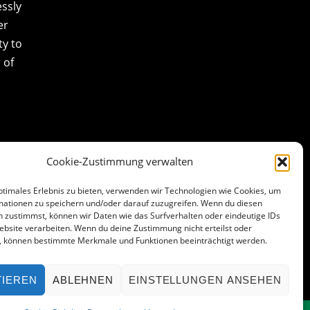
essly
er
ty to
 of
Cookie-Zustimmung verwalten
ptimales Erlebnis zu bieten, verwenden wir Technologien wie Cookies, um
mationen zu speichern und/oder darauf zuzugreifen. Wenn du diesen
 zustimmst, können wir Daten wie das Surfverhalten oder eindeutige IDs
ebsite verarbeiten. Wenn du deine Zustimmung nicht erteilst oder
t, können bestimmte Merkmale und Funktionen beeinträchtigt werden.
TIEREN
ABLEHNEN
EINSTELLUNGEN ANSEHEN