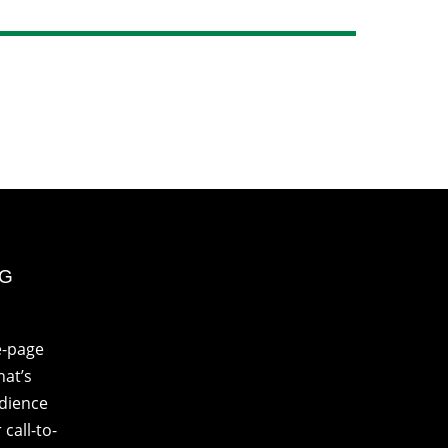
NG
e-page
at’s
udience
call-to-