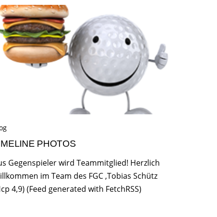
og
IMELINE PHOTOS
us Gegenspieler wird Teammitglied! Herzlich
illkommen im Team des FGC ,Tobias Schütz
Hcp 4,9) (Feed generated with FetchRSS)