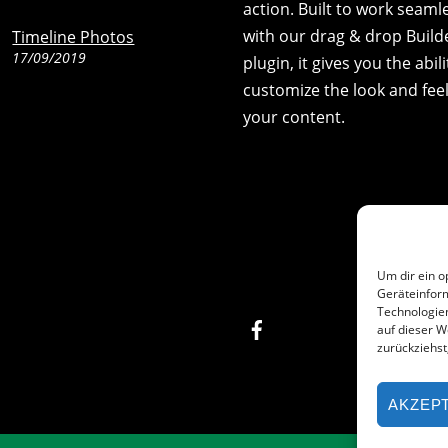
action. Built to work seaml
with our drag & drop Build
Timeline Photos
17/09/2019
plugin, it gives you the abili
customize the look and feel
your content.
Um dir ein o
Geräteinfor
Technologien
Facebook
auf dieser W
zurückziehs
AKZEP