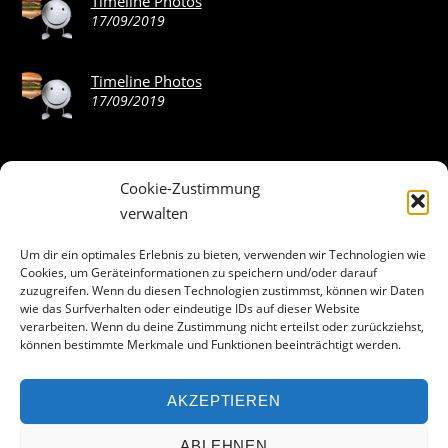
Timeline Photos
17/09/2019
Timeline Photos
17/09/2019
Cookie-Zustimmung
ABOUT THE LANDING THEME…
verwalten
The Landing theme is a one-page design WordPress theme
Um dir ein optimales Erlebnis zu bieten, verwenden wir Technologien wie
Cookies, um Geräteinformationen zu speichern und/oder darauf
that’s focused on getting your audience to follow-through
zuzugreifen. Wenn du diesen Technologien zustimmst, können wir Daten
with your call-to-action. Built to work seamlessly with our
wie das Surfverhalten oder eindeutige IDs auf dieser Website
drag & drop Builder plugin, it gives you the ability to
verarbeiten. Wenn du deine Zustimmung nicht erteilst oder zurückziehst,
können bestimmte Merkmale und Funktionen beeinträchtigt werden.
customize the look and feel of your content.
AKZEPTIEREN
Facebook
ABLEHNEN