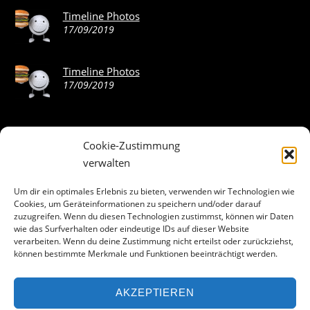
Timeline Photos
17/09/2019
Timeline Photos
17/09/2019
Cookie-Zustimmung
ABOUT THE LANDING THEME…
verwalten
The Landing theme is a one-page design WordPress theme
Um dir ein optimales Erlebnis zu bieten, verwenden wir Technologien wie
Cookies, um Geräteinformationen zu speichern und/oder darauf
that’s focused on getting your audience to follow-through
zuzugreifen. Wenn du diesen Technologien zustimmst, können wir Daten
with your call-to-action. Built to work seamlessly with our
wie das Surfverhalten oder eindeutige IDs auf dieser Website
drag & drop Builder plugin, it gives you the ability to
verarbeiten. Wenn du deine Zustimmung nicht erteilst oder zurückziehst,
können bestimmte Merkmale und Funktionen beeinträchtigt werden.
customize the look and feel of your content.
AKZEPTIEREN
Facebook