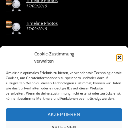
Timeline Photos
17/09/2019
Timeline Photos
17/09/2019
Cookie-Zustimmung
ABOUT THE LANDING THEME…
verwalten
The Landing theme is a one-page design WordPress theme
Um dir ein optimales Erlebnis zu bieten, verwenden wir Technologien wie
Cookies, um Geräteinformationen zu speichern und/oder darauf
that’s focused on getting your audience to follow-through
zuzugreifen. Wenn du diesen Technologien zustimmst, können wir Daten
with your call-to-action. Built to work seamlessly with our
wie das Surfverhalten oder eindeutige IDs auf dieser Website
drag & drop Builder plugin, it gives you the ability to
verarbeiten. Wenn du deine Zustimmung nicht erteilst oder zurückziehst,
können bestimmte Merkmale und Funktionen beeinträchtigt werden.
customize the look and feel of your content.
AKZEPTIEREN
Facebook
ABLEHNEN