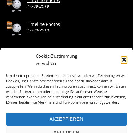
Timeline Photos
17/09/2019
Timeline Photos
17/09/2019
Cookie-Zustimmung
ABOUT THE LANDING THEME…
verwalten
The Landing theme is a one-page design WordPress theme
Um dir ein optimales Erlebnis zu bieten, verwenden wir Technologien wie
Cookies, um Geräteinformationen zu speichern und/oder darauf
that’s focused on getting your audience to follow-through
zuzugreifen. Wenn du diesen Technologien zustimmst, können wir Daten
with your call-to-action. Built to work seamlessly with our
wie das Surfverhalten oder eindeutige IDs auf dieser Website
drag & drop Builder plugin, it gives you the ability to
verarbeiten. Wenn du deine Zustimmung nicht erteilst oder zurückziehst,
können bestimmte Merkmale und Funktionen beeinträchtigt werden.
customize the look and feel of your content.
AKZEPTIEREN
Facebook
ABLEHNEN