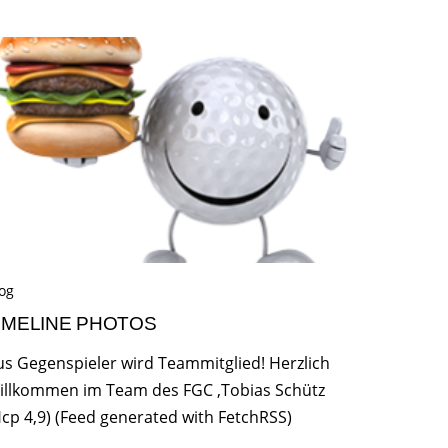
og
IMELINE PHOTOS
us Gegenspieler wird Teammitglied! Herzlich
illkommen im Team des FGC ,Tobias Schütz
Hcp 4,9) (Feed generated with FetchRSS)