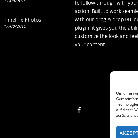
17/09/2019
to follow-through with your 
action. Built to work seaml
with our drag & drop Build
Timeline Photos
17/09/2019
plugin, it gives you the abili
customize the look and feel
your content.
Um dir ein o
Geräteinfor
Technologien
Facebook
auf dieser W
zurückziehs
AKZEP