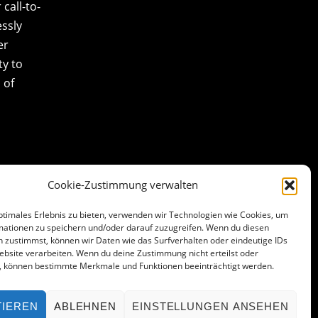
call-to-
essly
er
ty to
 of
Cookie-Zustimmung verwalten
ptimales Erlebnis zu bieten, verwenden wir Technologien wie Cookies, um
mationen zu speichern und/oder darauf zuzugreifen. Wenn du diesen
 zustimmst, können wir Daten wie das Surfverhalten oder eindeutige IDs
ebsite verarbeiten. Wenn du deine Zustimmung nicht erteilst oder
t, können bestimmte Merkmale und Funktionen beeinträchtigt werden.
TIEREN
ABLEHNEN
EINSTELLUNGEN ANSEHEN