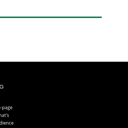
NG
e-page
at’s
udience