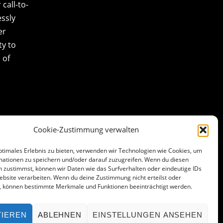
call-to-
essly
er
ty to
 of
Cookie-Zustimmung verwalten
ptimales Erlebnis zu bieten, verwenden wir Technologien wie Cookies, um
mationen zu speichern und/oder darauf zuzugreifen. Wenn du diesen
 zustimmst, können wir Daten wie das Surfverhalten oder eindeutige IDs
ebsite verarbeiten. Wenn du deine Zustimmung nicht erteilst oder
t, können bestimmte Merkmale und Funktionen beeinträchtigt werden.
TIEREN
ABLEHNEN
EINSTELLUNGEN ANSEHEN