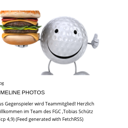
og
IMELINE PHOTOS
us Gegenspieler wird Teammitglied! Herzlich
illkommen im Team des FGC ,Tobias Schütz
Hcp 4,9) (Feed generated with FetchRSS)