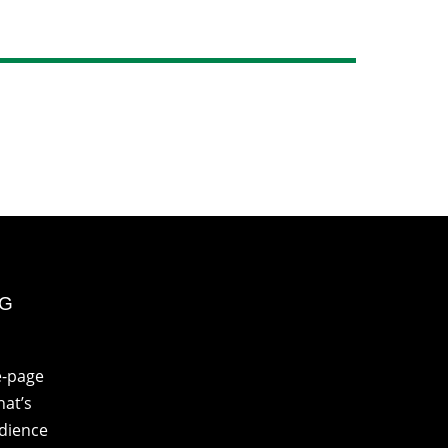
NG
e-page
at’s
udience