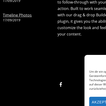
17/09/2019
to follow-through with your 
action. Built to work seaml
with our drag & drop Build
Timeline Photos
17/09/2019
plugin, it gives you the abili
customize the look and feel
your content.
Um dir ein o
Geräteinfor
Technologien
Facebook
auf dieser W
zurückziehs
AKZEP